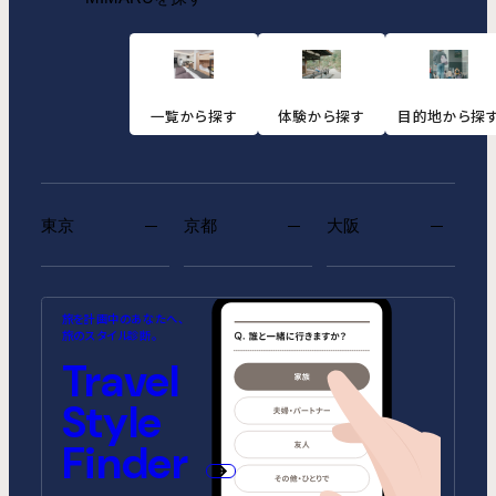
一覧から探す
体験から探す
目的地から探
東京
京都
大阪
MIMARU SUITES 東京浅草
MIMARU SUITES 京都
MIMARU大阪 難波STATION
MIMARU東京 池袋
MIMARU京都 河原町五条
MIMARU大阪 心斎橋
旅を計画中のあなたへ、
CENTRAL
ANNEX（2026年10月1日開業）
CENTRAL（2026年9月1日開業）
旅のスタイル診断。
MIMARU SUITES 東京日本橋
MIMARU東京 錦糸町
Travel
MIMARU京都 STATION
MIMARU大阪 心斎橋NORTH
MIMARU京都 新町三条
MIMARU大阪 心斎橋EAST
MIMARU東京 STATION EAST
MIMARU東京 赤坂
Style
MIMARU京都 四条WEST(旧
MIMARU大阪 難波STATION
MIMARU京都 二条城
MIMARU大阪 心斎橋WEST
MIMARU京都 西洞院高辻)
MIMARU東京 上野稲荷町
MIMARU東京 上野NORTH
MIMARU大阪 難波NORTH
Finder
MIMARU SUITES 京都四条
MIMARU東京 上野EAST
MIMARU東京 上野御徒町
MIMARU東京 銀座EAST
MIMARU東京 新宿WEST