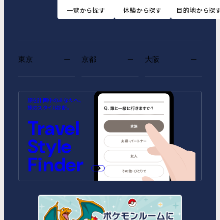
一覧から探す
体験から探す
目的地から探
東京
京都
大阪
MIMARU SUITES 東京浅草
MIMARU SUITES 京都
MIMARU大阪 難波STATION
MIMARU東京 池袋
MIMARU京都 河原町五条
MIMARU大阪 心斎橋
旅を計画中のあなたへ、
CENTRAL
ANNEX（2026年10月1日開業）
CENTRAL（2026年9月1日開業）
旅のスタイル診断。
MIMARU SUITES 東京日本橋
MIMARU東京 錦糸町
Travel
MIMARU京都 STATION
MIMARU大阪 心斎橋NORTH
MIMARU京都 新町三条
MIMARU大阪 心斎橋EAST
MIMARU東京 STATION EAST
MIMARU東京 赤坂
Style
MIMARU京都 四条WEST(旧
MIMARU大阪 難波STATION
MIMARU京都 二条城
MIMARU大阪 心斎橋WEST
MIMARU京都 西洞院高辻)
MIMARU東京 上野稲荷町
MIMARU東京 上野NORTH
MIMARU大阪 難波NORTH
Finder
MIMARU SUITES 京都四条
MIMARU東京 上野EAST
MIMARU東京 上野御徒町
MIMARU東京 銀座EAST
MIMARU東京 新宿WEST
MIMARU東京 日本橋水天宮前
MIMARU東京 八丁堀
MIMARU東京 浅草STATION