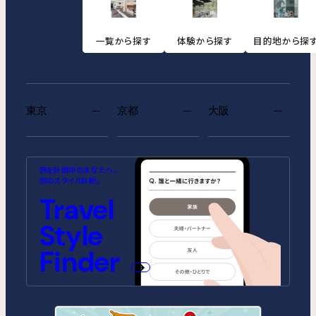
一覧から探す
体験から探す
目的地から探
東京
京都
大阪
MIMARU SUITES 東京浅草
MIMARU SUITES 京都
MIMARU大阪 難波STATION
MIMARU東京 池袋
MIMARU京都 河原町五条
MIMARU大阪 心斎橋
旅を計画中のあなたへ、
CENTRAL
ANNEX（2026年10月1日開業）
CENTRAL（2026年9月1日開業）
旅のスタイル診断。
MIMARU SUITES 東京日本橋
MIMARU東京 錦糸町
Travel
MIMARU京都 STATION
MIMARU大阪 心斎橋NORTH
MIMARU京都 新町三条
MIMARU大阪 心斎橋EAST
MIMARU東京 STATION EAST
MIMARU東京 赤坂
Style
MIMARU京都 四条WEST(旧
MIMARU大阪 難波STATION
MIMARU京都 二条城
MIMARU大阪 心斎橋WEST
MIMARU京都 西洞院高辻)
MIMARU東京 上野稲荷町
MIMARU東京 上野NORTH
MIMARU大阪 難波NORTH
Finder
MIMARU SUITES 京都四条
MIMARU東京 上野EAST
MIMARU東京 上野御徒町
MIMARU東京 銀座EAST
MIMARU東京 新宿WEST
MIMARU東京 日本橋水天宮前
MIMARU東京 八丁堀