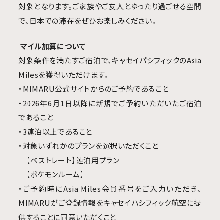
対象となります。ご家族やご友人とゆったり過ごせる空間
で、日本での滞在をぜひお楽しみください。
マイル加算について
対象条件を満たすご宿泊で、キャセイパシフィックの
Asia
Miles
を獲得いただけます。
・MIMARU
公式サイトからのご予約であること
・2026
年
6
月
1
日以降に新規でご予約いただいたご宿泊
であること
・3
連泊以上であること
・対象いずれかのプランを選択いただくこと
【
ベストレート
】
連泊用プラン
【
ポケモンルーム
】
・ご予約時に
Asia Miles
会員番号をご入力いただき、
MIMARU
がご登録情報をキャセイパシフィック航空に提
供することに同意いただくこと