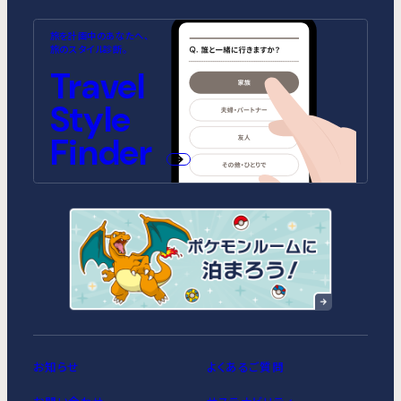
MIMARU SUITES 東京浅草
MIMARU SUITES 京都
MIMARU大阪 難波STATION
MIMARU東京 池袋
MIMARU京都 河原町五条
MIMARU大阪 心斎橋
旅を計画中のあなたへ、
CENTRAL
ANNEX（2026年10月1日開業）
CENTRAL（2026年9月1日開業）
旅のスタイル診断。
MIMARU SUITES 東京日本橋
MIMARU東京 錦糸町
Travel
MIMARU京都 STATION
MIMARU大阪 心斎橋NORTH
MIMARU京都 新町三条
MIMARU大阪 心斎橋EAST
MIMARU東京 STATION EAST
MIMARU東京 赤坂
Style
MIMARU京都 四条WEST(旧
MIMARU大阪 難波STATION
MIMARU京都 二条城
MIMARU大阪 心斎橋WEST
MIMARU京都 西洞院高辻)
MIMARU東京 上野稲荷町
MIMARU東京 上野NORTH
MIMARU大阪 難波NORTH
Finder
MIMARU SUITES 京都四条
MIMARU東京 上野EAST
MIMARU東京 上野御徒町
MIMARU東京 銀座EAST
MIMARU東京 新宿WEST
MIMARU東京 日本橋水天宮前
MIMARU東京 八丁堀
MIMARU東京 浅草STATION
お知らせ
よくあるご質問