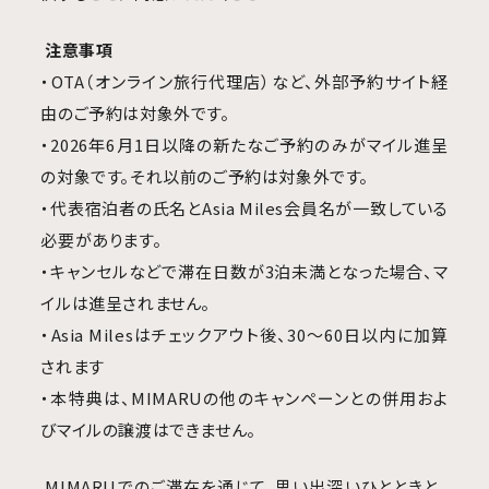
注意事項
・OTA
（オンライン旅行代理店）など
、
外部予約サイト経
由のご予約は対象外です
。
・2026
年
6
月
1
日以降の新たなご予約のみがマイル進呈
の対象です。それ以前のご予約は対象外です
。
・代表宿泊者の氏名と
Asia Miles
会員名が一致している
必要があります
。
・キャンセルなどで滞在日数が
3
泊未満となった場合、マ
イルは進呈されません。
・Asia
Miles
はチェックアウト後、
30
〜
60
日以内に加算
されます
・本特典は、
MIMARU
の他のキャンペーンとの併用およ
びマイルの譲渡はできません。
MIMARU
でのご滞在を通じて、思い出深いひとときと、