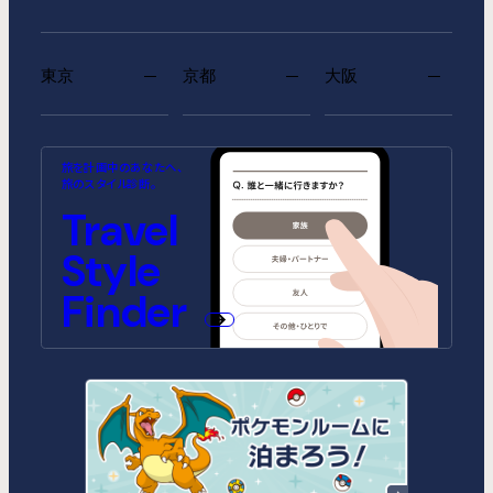
東京
京都
大阪
MIMARU SUITES 東京浅草
MIMARU SUITES 京都
MIMARU大阪 難波STATION
MIMARU東京 池袋
MIMARU京都 河原町五条
MIMARU大阪 心斎橋
旅を計画中のあなたへ、
CENTRAL
ANNEX（2026年10月1日開業）
CENTRAL（2026年9月1日開業）
旅のスタイル診断。
MIMARU SUITES 東京日本橋
MIMARU東京 錦糸町
Travel
MIMARU京都 STATION
MIMARU大阪 心斎橋NORTH
MIMARU京都 新町三条
MIMARU大阪 心斎橋EAST
MIMARU東京 STATION EAST
MIMARU東京 赤坂
Style
MIMARU京都 四条WEST(旧
MIMARU大阪 難波STATION
MIMARU京都 二条城
MIMARU大阪 心斎橋WEST
MIMARU京都 西洞院高辻)
MIMARU東京 上野稲荷町
MIMARU東京 上野NORTH
MIMARU大阪 難波NORTH
Finder
MIMARU SUITES 京都四条
MIMARU東京 上野EAST
MIMARU東京 上野御徒町
MIMARU東京 銀座EAST
MIMARU東京 新宿WEST
MIMARU東京 日本橋水天宮前
MIMARU東京 八丁堀
MIMARU東京 浅草STATION