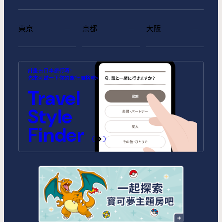
東京
京都
大阪
MIMARU SUITES 東京浅草
MIMARU SUITES 京都
MIMARU大阪 難波STATION
MIMARU東京 池袋
MIMARU京都 河原町五条
MIMARU大阪 心斎橋CENTRAL
計畫去日本旅行時，
CENTRAL
ANNEX (將於2026年10月1日開
(將於2026年9月1日開幕)
先來測試一下你的旅行風格吧。
幕)
MIMARU SUITES 東京日本橋
MIMARU東京 錦糸町
Travel
MIMARU京都 STATION
MIMARU京都 新町三条
MIMARU大阪 心斎橋NORTH
MIMARU大阪 心斎橋EAST
MIMARU東京 STATION EAST
MIMARU東京 赤坂
Style
MIMARU京都 四条WEST(旧
MIMARU京都 二条城
MIMARU京都 西洞院高辻)
MIMARU大阪 難波STATION
MIMARU大阪 心斎橋WEST
MIMARU東京 上野稲荷町
MIMARU東京 上野NORTH
Finder
MIMARU SUITES 京都四条
MIMARU大阪 難波NORTH
MIMARU東京 上野EAST
MIMARU東京 上野御徒町
MIMARU東京 銀座EAST
MIMARU東京 新宿WEST
MIMARU東京 日本橋水天宮前
MIMARU東京 八丁堀
MIMARU東京 浅草STATION