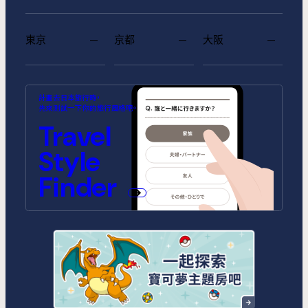
東京
京都
大阪
MIMARU SUITES 東京浅草
MIMARU SUITES 京都
MIMARU大阪 難波STATION
MIMARU東京 池袋
MIMARU京都 河原町五条
MIMARU大阪 心斎橋CENTRAL
計畫去日本旅行時，
CENTRAL
ANNEX (將於2026年10月1日開
(將於2026年9月1日開幕)
先來測試一下你的旅行風格吧。
幕)
MIMARU SUITES 東京日本橋
MIMARU東京 錦糸町
Travel
MIMARU京都 STATION
MIMARU京都 新町三条
MIMARU大阪 心斎橋NORTH
MIMARU大阪 心斎橋EAST
MIMARU東京 STATION EAST
MIMARU東京 赤坂
Style
MIMARU京都 四条WEST(旧
MIMARU京都 二条城
MIMARU京都 西洞院高辻)
MIMARU大阪 難波STATION
MIMARU大阪 心斎橋WEST
MIMARU東京 上野稲荷町
MIMARU東京 上野NORTH
Finder
MIMARU SUITES 京都四条
MIMARU大阪 難波NORTH
MIMARU東京 上野EAST
MIMARU東京 上野御徒町
MIMARU東京 銀座EAST
MIMARU東京 新宿WEST
MIMARU東京 日本橋水天宮前
MIMARU東京 八丁堀
MIMARU東京 浅草STATION