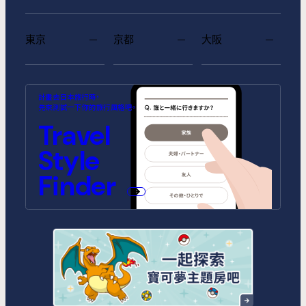
東京
京都
大阪
MIMARU SUITES 東京浅草
MIMARU SUITES 京都
MIMARU大阪 難波STATION
MIMARU東京 池袋
MIMARU京都 河原町五条
MIMARU大阪 心斎橋CENTRAL
計畫去日本旅行時，
CENTRAL
ANNEX (將於2026年10月1日開
(將於2026年9月1日開幕)
先來測試一下你的旅行風格吧。
幕)
MIMARU SUITES 東京日本橋
MIMARU東京 錦糸町
Travel
MIMARU京都 STATION
MIMARU京都 新町三条
MIMARU大阪 心斎橋NORTH
MIMARU大阪 心斎橋EAST
MIMARU東京 STATION EAST
MIMARU東京 赤坂
Style
MIMARU京都 四条WEST(旧
MIMARU京都 二条城
MIMARU京都 西洞院高辻)
MIMARU大阪 難波STATION
MIMARU大阪 心斎橋WEST
MIMARU東京 上野稲荷町
MIMARU東京 上野NORTH
Finder
MIMARU SUITES 京都四条
MIMARU大阪 難波NORTH
MIMARU東京 上野EAST
MIMARU東京 上野御徒町
MIMARU東京 銀座EAST
MIMARU東京 新宿WEST
MIMARU東京 日本橋水天宮前
MIMARU東京 八丁堀
MIMARU東京 浅草STATION