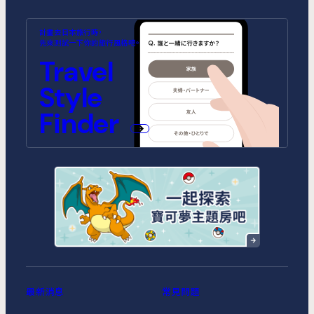
MIMARU SUITES 東京浅草
MIMARU SUITES 京都
MIMARU大阪 難波STATION
MIMARU東京 池袋
MIMARU京都 河原町五条
MIMARU大阪 心斎橋CENTRAL
計畫去日本旅行時，
CENTRAL
ANNEX (將於2026年10月1日開
(將於2026年9月1日開幕)
先來測試一下你的旅行風格吧。
幕)
MIMARU SUITES 東京日本橋
MIMARU東京 錦糸町
Travel
MIMARU京都 STATION
MIMARU京都 新町三条
MIMARU大阪 心斎橋NORTH
MIMARU大阪 心斎橋EAST
MIMARU東京 STATION EAST
MIMARU東京 赤坂
Style
MIMARU京都 四条WEST(旧
MIMARU京都 二条城
MIMARU京都 西洞院高辻)
MIMARU大阪 難波STATION
MIMARU大阪 心斎橋WEST
MIMARU東京 上野稲荷町
MIMARU東京 上野NORTH
Finder
MIMARU SUITES 京都四条
MIMARU大阪 難波NORTH
MIMARU東京 上野EAST
MIMARU東京 上野御徒町
MIMARU東京 銀座EAST
MIMARU東京 新宿WEST
MIMARU東京 日本橋水天宮前
MIMARU東京 八丁堀
MIMARU東京 浅草STATION
最新消息
常見問題