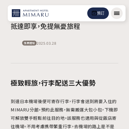
預訂
選單
抵達即享，免提無憂旅程
2025.03.28
推薦體驗
極致輕旅，行李配送三大優勢
到達日本機場後便可寄存行李，行李會送到將要入住的
MIMARU分館。預約此服務，無需搬運大包小包，下機即
可解放雙手輕鬆前往目的地。該服務也適用與從飯店寄
往機場。不用考慮携帶繁重行李，去機場的路上是不是