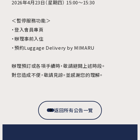
2026年4月23日（星期四） 15:00～15:30
＜暫停服務功能＞
・登入會員專頁
・辦理事前入住
・預約Luggage Delivery by MIMARU
辦理預訂或各項手續時，敬請避開上述時段。
對您造成不便，敬請見諒。並感謝您的理解。
返回所有公告一覽