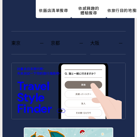
依感興趣的
依飯店清單搜尋
依旅行目的地搜
體驗搜尋
東京
京都
大阪
MIMARU SUITES 東京浅草
MIMARU SUITES 京都
MIMARU大阪 難波STATION
MIMARU東京 池袋
MIMARU京都 河原町五条
MIMARU大阪 心斎橋CENTRAL
計畫去日本旅行時，
CENTRAL
ANNEX (將於2026年10月1日開
(將於2026年9月1日開幕)
先來測試一下你的旅行風格吧。
幕)
MIMARU SUITES 東京日本橋
MIMARU東京 錦糸町
Travel
MIMARU京都 STATION
MIMARU京都 新町三条
MIMARU大阪 心斎橋NORTH
MIMARU大阪 心斎橋EAST
MIMARU東京 STATION EAST
MIMARU東京 赤坂
Style
MIMARU京都 四条WEST(旧
MIMARU京都 二条城
MIMARU京都 西洞院高辻)
MIMARU大阪 難波STATION
MIMARU大阪 心斎橋WEST
MIMARU東京 上野稲荷町
MIMARU東京 上野NORTH
Finder
MIMARU SUITES 京都四条
MIMARU大阪 難波NORTH
MIMARU東京 上野EAST
MIMARU東京 上野御徒町
MIMARU東京 銀座EAST
MIMARU東京 新宿WEST
MIMARU東京 日本橋水天宮前
MIMARU東京 八丁堀
MIMARU東京 浅草STATION