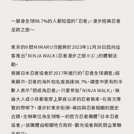
～變身全球
98.7%
的人都知道的
「
忍者
」
，漫步經典忍者
足跡之旅～
東京的9 間MIMARU分館將於2023年11月30日起向住
客推出「NINJA WALK（忍者漫步之旅
※1
）」的體驗活
動。
根據日本忍者協會於2017年進行的「忍者全球調查」結
果顯示，忍者的海外知名度高達98.7%，調查中更有約半
數人表示「想成為忍者」。只要參加「NINJA WALK」，無
論大人或小孩都能穿上夢寐以求的忍者裝束，在英文導
覽的帶領下，漫步於東京街頭，尋訪與忍者相關的歷史
古蹟。主辦單位為全球唯一的官方忍者團體「日本忍者
協會」，該團體由相關地方政府、觀光協會與民間企業聯
手創立。