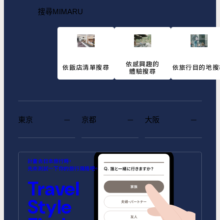
搜尋MIMARU
依感興趣的
依飯店清單搜尋
依旅行目的地搜
體驗搜尋
東京
京都
大阪
MIMARU SUITES 東京浅草
MIMARU SUITES 京都
MIMARU大阪 難波STATION
MIMARU東京 池袋
MIMARU京都 河原町五条
MIMARU大阪 心斎橋CENTRAL
計畫去日本旅行時，
CENTRAL
ANNEX (將於2026年10月1日開
(將於2026年9月1日開幕)
先來測試一下你的旅行風格吧。
幕)
MIMARU SUITES 東京日本橋
MIMARU東京 錦糸町
Travel
MIMARU京都 STATION
MIMARU京都 新町三条
MIMARU大阪 心斎橋NORTH
MIMARU大阪 心斎橋EAST
MIMARU東京 STATION EAST
MIMARU東京 赤坂
Style
MIMARU京都 四条WEST(旧
MIMARU京都 二条城
MIMARU京都 西洞院高辻)
MIMARU大阪 難波STATION
MIMARU大阪 心斎橋WEST
MIMARU東京 上野稲荷町
MIMARU東京 上野NORTH