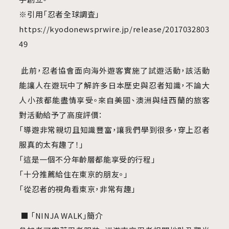
※引用「忍者全球調査」
https://kyodonewsprwire.jp/release/2017032803
49
此前，忍者協會面向海外遊客實施了試遊活動，該活動
能讓人在遊玩中了解許多日本歷史與忍者知識，不論大
人小孩都能盡情享受。來自美國、澳洲與紐西蘭的旅客
對活動給予了高度評價：
「導遊非常親切且知識豐富，讓我們學到很多，穿上忍者
服真的太有趣了！」
「這是一個不分年齡層都能享受的行程」
「十分推薦給住在東京的朋友。
」
「從忍者的視角看東京，非常有趣」
■ 「NINJA WALK」簡介