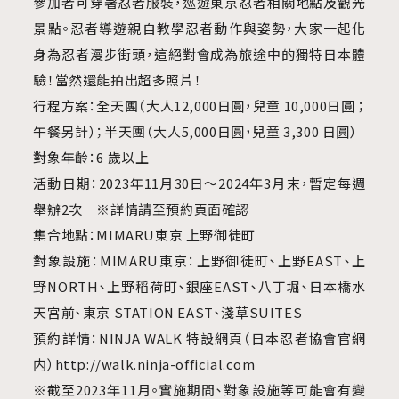
參加者可穿著忍者服裝，巡遊東京忍者相關地點及觀光
景點。忍者導遊親自教學忍者動作與姿勢，大家一起化
身為忍者漫步街頭，這絕對會成為旅途中的獨特日本體
驗！當然還能拍出超多照片！
行程方案：全天團（大人12,000日圓，兒童 10,000日圓 ；
午餐另計）；半天團（大人5,000日圓，兒童 3,300 日圓）
對象年齡：6 歲以上
活動日期：2023年11月30日～2024年3月末，暫定每週
舉辦2次 ※詳情請至預約頁面確認
集合地點：MIMARU東京 上野御徒町
對象設施：MIMARU東京：上野御徒町、上野EAST、上
野NORTH、上野稻荷町、銀座EAST、八丁堀、日本橋水
天宮前、東京 STATION EAST、淺草SUITES
預約詳情：NINJA WALK 特設網頁（日本忍者協會官網
内）http://walk.ninja-official.com
※截至2023年11月。實施期間、對象設施等可能會有變