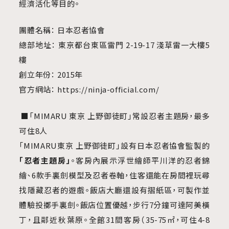
經濟活化等目的。
團體名稱： 日本忍者協會
總部地址： 東京都台東區雷門 2-19-17 淺草雷一大樓5
樓
創立年份： 2015年
官方網站： https://ninja-official.com/
■「MIMARU 東京 上野御徒町」常設忍者主題房，最
多
可住8人
「MIMARU東京 上野御徒町」設有日本忍者協會監製的
「忍者主題房」
。客房內展示浮世繪師平川洋的忍者錦
繪、6款手裏劍模型及忍者卷軸，住客還能在房間裡玩尋
找隱藏忍者的遊戲。飯店大廳還設有摺紙區，可製作並
體驗投擲手裏劍。飯店位置優越，步行7分鐘可達阿美橫
丁，且鄰近秋葉原。全館31間客房（35-75㎡，可住4-8