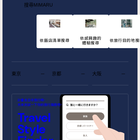
搜尋MIMARU
依感興趣的
依飯店清單搜尋
依旅行目的地搜
體驗搜尋
東京
京都
大阪
MIMARU SUITES 東京浅草
MIMARU SUITES 京都
MIMARU大阪 難波STATION
MIMARU東京 池袋
MIMARU京都 河原町五条
MIMARU大阪 心斎橋CENTRAL
計畫去日本旅行時，
CENTRAL
ANNEX (將於2026年10月1日開
(將於2026年9月1日開幕)
先來測試一下你的旅行風格吧。
幕)
MIMARU SUITES 東京日本橋
MIMARU東京 錦糸町
Travel
MIMARU京都 STATION
MIMARU京都 新町三条
MIMARU大阪 心斎橋NORTH
MIMARU大阪 心斎橋EAST
MIMARU東京 STATION EAST
MIMARU東京 赤坂
Style
MIMARU京都 四条WEST(旧
MIMARU京都 二条城
MIMARU京都 西洞院高辻)
MIMARU大阪 難波STATION
MIMARU大阪 心斎橋WEST
MIMARU東京 上野稲荷町
MIMARU東京 上野NORTH
MIMARU SUITES 京都四条
MIMARU大阪 難波NORTH
MIMARU東京 上野EAST
MIMARU東京 上野御徒町