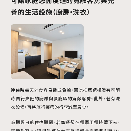
可讓家庭悠閒度過的寬敞客房與完
善的生活設施（廚房・洗衣）
連住時每天外食容易造成負擔，因此推薦選擇備有可隨
時自行烹飪的廚房與餐廳區的寬敞客房。此外，若有洗
衣設備，可將旅行攜帶的行李減至最少。
為期數日的住宿期間，若每餐都在餐廳用餐持續下去，
可能對家人、特別是孩童而言會造成腸胃疲憊與壓力。