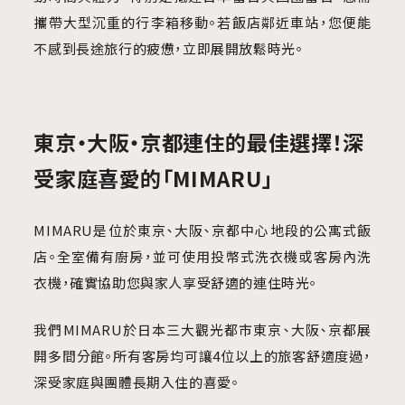
攜帶大型沉重的行李箱移動。若飯店鄰近車站，您便能
不感到長途旅行的疲憊，立即展開放鬆時光。
東京・大阪・京都連住的最佳選擇！深
受家庭喜愛的「MIMARU」
MIMARU是位於東京、大阪、京都中心地段的公寓式飯
店。全室備有廚房，並可使用投幣式洗衣機或客房內洗
衣機，確實協助您與家人享受舒適的連住時光。
我們MIMARU於日本三大觀光都市東京、大阪、京都展
開多間分館。所有客房均可讓4位以上的旅客舒適度過，
深受家庭與團體長期入住的喜愛。