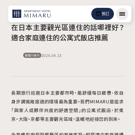
預訂
選單
在日本主要觀光區連住的話哪裡好？
適合家庭連住的公寓式飯店推薦
2026.04.23
旅遊小技巧
長期旅行巡遊日本主要都市時，能舒緩每日疲憊、依自
身步調寬敞度過的環境最為重要。我們MIMARU是追求
「與家人或夥伴共度的舒適空間」的公寓式飯店，於東
京・大阪・京都等主要觀光區域，溫暖地迎接您的到來。
全室備有廚房與餐廳區的寬敞客房，相當適合家庭連續