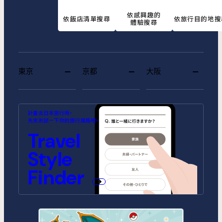
依感興趣的
依飯店清單搜尋
依旅行目的地搜
體驗搜尋
東京
京都
大阪
MIMARU SUITES 東京浅草
MIMARU SUITES 京都
MIMARU大阪 難波STATION
MIMARU東京 池袋
MIMARU京都 河原町五条
MIMARU大阪 心斎橋CENTRAL
計畫去日本旅行時，
CENTRAL
ANNEX (將於2026年10月1日開
(將於2026年9月1日開幕)
先來測試一下你的旅行風格吧。
幕)
MIMARU SUITES 東京日本橋
MIMARU東京 錦糸町
Travel
MIMARU京都 STATION
MIMARU京都 新町三条
MIMARU大阪 心斎橋NORTH
MIMARU大阪 心斎橋EAST
MIMARU東京 STATION EAST
MIMARU東京 赤坂
Style
MIMARU京都 四条WEST(旧
MIMARU京都 二条城
MIMARU京都 西洞院高辻)
MIMARU大阪 難波STATION
MIMARU大阪 心斎橋WEST
MIMARU東京 上野稲荷町
MIMARU東京 上野NORTH
Finder
MIMARU SUITES 京都四条
MIMARU大阪 難波NORTH
MIMARU東京 上野EAST
MIMARU東京 上野御徒町
MIMARU東京 銀座EAST
MIMARU東京 新宿WEST
MIMARU東京 日本橋水天宮前
MIMARU東京 八丁堀