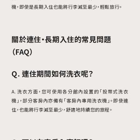
機，即使是長期入住也能將行李減至最少，輕鬆旅行。
關於連住・長期入住的常見問題
（FAQ）
Q. 連住期間如何洗衣呢？
A. 洗衣方面，您可使用各分館內設置的「投幣式洗衣
機」，部分客房內亦備有「客房內專用洗衣機」。即使連
住，也能將行李減至最少，舒適地持續您的旅程。