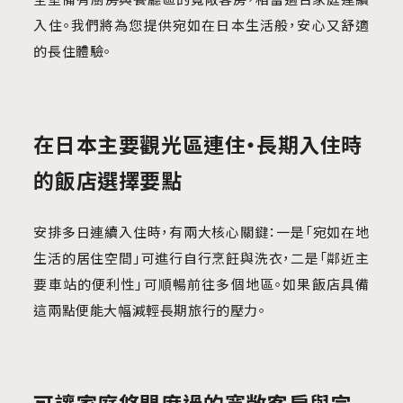
入住。我們將為您提供宛如在日本生活般，安心又舒適
的長住體驗。
在日本主要觀光區連住・長期入住時
的飯店選擇要點
安排多日連續入住時，有兩大核心關鍵：一是「宛如在地
生活的居住空間」可進行自行烹飪與洗衣，二是「鄰近主
要車站的便利性」可順暢前往多個地區。如果飯店具備
這兩點便能大幅減輕長期旅行的壓力。