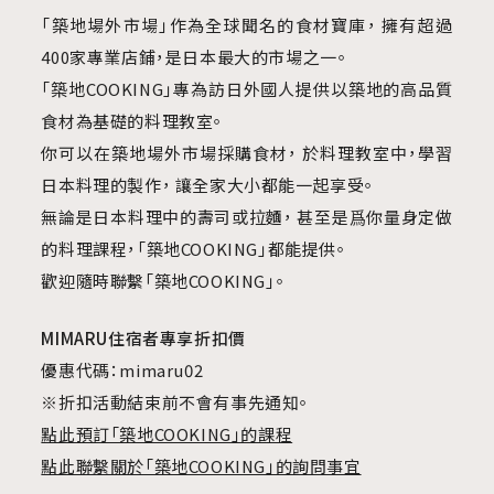
「築地場外市場」作為全球聞名的食材寶庫，
擁有超過
400家專業店鋪，是日本最大的市場之一。
「築地COOKING」專為訪日外國人提供以築地的
高品質
食材為基礎的料理教室。
你可以在築地場外市場採購食材，
於料理教室中，學習
日本料理的製作，
讓全家大小都能一起享受。
無論是日本料理中的壽司或拉麵，
甚至是爲你量身定做
的料理課程，「築地COOKING」都能提供。
歡迎隨時聯繫「築地COOKING」。
MIMARU住宿者專享折扣價
優惠代碼：mimaru02
※折扣活動結束前不會有事先通知。
點此預訂「築地COOKING」的課程
點此聯繫關於「築地COOKING」的詢問事宜