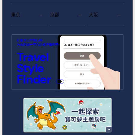
東京
京都
大阪
MIMARU SUITES 東京浅草
MIMARU SUITES 京都
MIMARU大阪 難波STATION
MIMARU東京 池袋
MIMARU京都 河原町五条
MIMARU大阪 心斎橋CENTRAL
計畫去日本旅行時，
CENTRAL
ANNEX (將於2026年10月1日開
(將於2026年9月1日開幕)
先來測試一下你的旅行風格吧。
幕)
MIMARU SUITES 東京日本橋
MIMARU東京 錦糸町
Travel
MIMARU京都 STATION
MIMARU京都 新町三条
MIMARU大阪 心斎橋NORTH
MIMARU大阪 心斎橋EAST
MIMARU東京 STATION EAST
MIMARU東京 赤坂
Style
MIMARU京都 四条WEST(旧
MIMARU京都 二条城
MIMARU京都 西洞院高辻)
MIMARU大阪 難波STATION
MIMARU大阪 心斎橋WEST
MIMARU東京 上野稲荷町
MIMARU東京 上野NORTH
Finder
MIMARU SUITES 京都四条
MIMARU大阪 難波NORTH
MIMARU東京 上野EAST
MIMARU東京 上野御徒町
MIMARU東京 銀座EAST
MIMARU東京 新宿WEST
MIMARU東京 日本橋水天宮前
MIMARU東京 八丁堀
MIMARU東京 浅草STATION