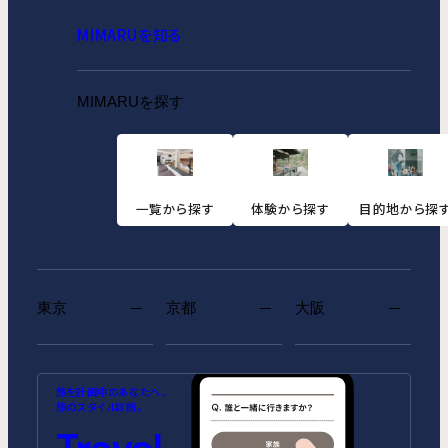
MIMARUを知る
MIMARUを探す
一覧から探す
体験から探す
目的地から探
東京
京都
大阪
MIMARU SUITES 東京浅草
MIMARU SUITES 京都
MIMARU大阪 難波STATION
MIMARU東京 池袋
MIMARU京都 河原町五条
MIMARU大阪 心斎橋
旅を計画中のあなたへ、
CENTRAL
ANNEX（2026年10月1日開業）
CENTRAL（2026年9月1日開業）
旅のスタイル診断。
MIMARU SUITES 東京日本橋
MIMARU東京 錦糸町
MIMARU京都 STATION
MIMARU大阪 心斎橋NORTH
MIMARU京都 新町三条
MIMARU大阪 心斎橋EAST