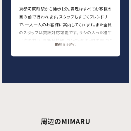
京都河原町駅から徒歩1分。調理はすべてお客様の
目の前で行われます。スタッフもすごくフレンドリー
で、一人一人のお客様に案内してくれます。また全員
のスタッフは英語対応可能です。サシの入った和牛
は脂の甘さ、風味が特徴。ランク・産地・肉の厚さに
続きを読む
よって食べ方（調理法）を変えて、2mmのスライ
ス/2cmの角切り/3mmのスライス変化する牛鍋の
ストーリーをお楽しむことが出来ます。
＜コース内容＞・先付け・和牛湯引き・角すき ・すき
焼き ・野菜 ・玉子 ・ご飯・香の物 ・甘味
★すごく丁寧で調理してくれます。料理中食べなが
らコミュニケーションも出来ます。最後は玄関まで
の見送りと写真も撮ってくれます。料理は美味しい
けど、そのうえ日本のおもてなしがすごく感じます。
周辺のMIMARU
和牛を食べたい方にはすごくおすすめです。