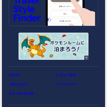
Travel
MIMARU東京 STATION EAST
MIMARU東京 赤坂
Style
MIMARU京都 四条WEST(旧
MIMARU大阪 難波STATION
MIMARU京都 二条城
MIMARU大阪 心斎橋WEST
MIMARU京都 西洞院高辻)
MIMARU東京 上野稲荷町
MIMARU東京 上野NORTH
MIMARU大阪 難波NORTH
Finder
MIMARU SUITES 京都四条
MIMARU東京 上野EAST
MIMARU東京 上野御徒町
MIMARU東京 銀座EAST
MIMARU東京 新宿WEST
MIMARU東京 日本橋水天宮前
MIMARU東京 八丁堀
MIMARU東京 浅草STATION
お知らせ
よくあるご質問
お問い合わせ
サステナビリティ
法人・旅行会社様