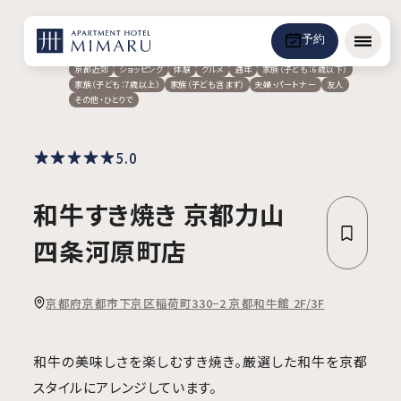
予約
メニュ
京都近郊
ショッピング
体験
グルメ
通年
家族（子ども：6歳以下）
家族（子ども：7歳以上）
家族（子ども含まず）
夫婦・パートナー
友人
その他・ひとりで
5.0
和牛すき焼き 京都力山
四条河原町店
京都府京都市下京区稲荷町330−2 京都和牛館 2F/3F
和牛の美味しさを楽しむすき焼き。厳選した和牛を京都
スタイルにアレンジしています。