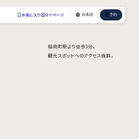
お気に入り
マイページ
日本語
予約
言語
English
中文
稲荷町駅より徒歩3分。
観光スポットへのアクセス抜群。
日本語
한국어
Deutsch
Bahasa Indonesia