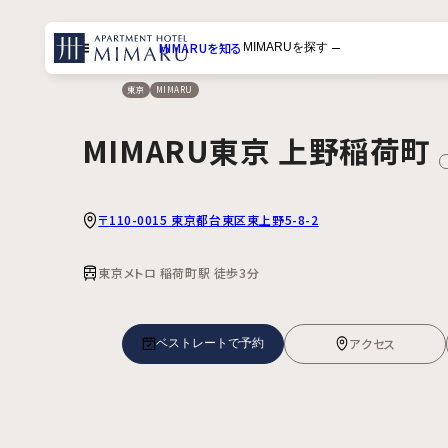
MIMARUを知る
MIMARUを探す
メニュー
東京
MIMARU
一覧から探す
MIMARU東京 上野稲荷町
体験から探す
目的地から探す
〒110-0015 東京都台東区東上野5-8-2
東京メトロ 稲荷町駅 徒歩3分
アクセス
ベストレートで予約