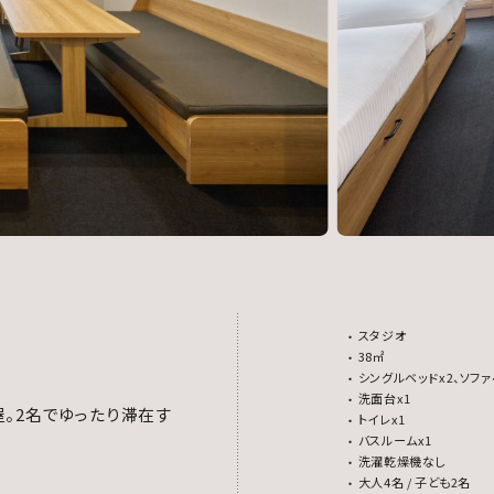
スタジオ
38㎡
シングルベッドx2、ソファ
洗面台x1
屋。2名でゆったり滞在す
トイレx1
バスルームx1
洗濯乾燥機なし
大人4名 / 子ども2名