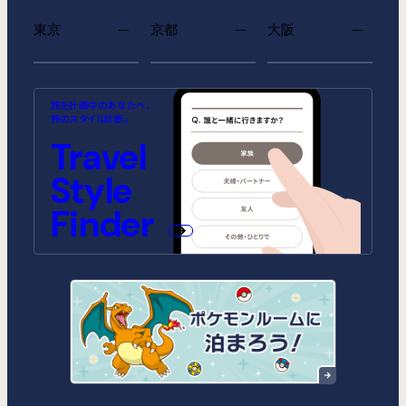
東京
京都
大阪
MIMARU SUITES 東京浅草
MIMARU SUITES 京都
MIMARU大阪 難波STATION
MIMARU東京 池袋
MIMARU京都 河原町五条
MIMARU大阪 心斎橋
旅を計画中のあなたへ、
CENTRAL
ANNEX（2026年10月1日開業）
CENTRAL（2026年9月1日開業）
旅のスタイル診断。
MIMARU SUITES 東京日本橋
MIMARU東京 錦糸町
Travel
MIMARU京都 STATION
MIMARU大阪 心斎橋NORTH
MIMARU京都 新町三条
MIMARU大阪 心斎橋EAST
MIMARU東京 STATION EAST
MIMARU東京 赤坂
Style
MIMARU京都 四条WEST(旧
MIMARU大阪 難波STATION
MIMARU京都 二条城
MIMARU大阪 心斎橋WEST
MIMARU京都 西洞院高辻)
MIMARU東京 上野稲荷町
MIMARU東京 上野NORTH
MIMARU大阪 難波NORTH
Finder
MIMARU SUITES 京都四条
MIMARU東京 上野EAST
MIMARU東京 上野御徒町
MIMARU東京 銀座EAST
MIMARU東京 新宿WEST
MIMARU東京 日本橋水天宮前
MIMARU東京 八丁堀
MIMARU東京 浅草STATION