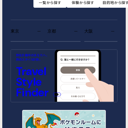
一覧から探す
体験から探す
目的地から探
東京
京都
大阪
MIMARU SUITES 東京浅草
MIMARU SUITES 京都
MIMARU大阪 難波STATION
MIMARU東京 池袋
MIMARU京都 河原町五条
MIMARU大阪 心斎橋
旅を計画中のあなたへ、
CENTRAL
ANNEX（2026年10月1日開業）
CENTRAL（2026年9月1日開業）
旅のスタイル診断。
MIMARU SUITES 東京日本橋
MIMARU東京 錦糸町
Travel
MIMARU京都 STATION
MIMARU大阪 心斎橋NORTH
MIMARU京都 新町三条
MIMARU大阪 心斎橋EAST
MIMARU東京 STATION EAST
MIMARU東京 赤坂
Style
MIMARU京都 四条WEST(旧
MIMARU大阪 難波STATION
MIMARU京都 二条城
MIMARU大阪 心斎橋WEST
MIMARU京都 西洞院高辻)
MIMARU東京 上野稲荷町
MIMARU東京 上野NORTH
MIMARU大阪 難波NORTH
Finder
MIMARU SUITES 京都四条
MIMARU東京 上野EAST
MIMARU東京 上野御徒町
MIMARU東京 銀座EAST
MIMARU東京 新宿WEST
MIMARU東京 日本橋水天宮前
MIMARU東京 八丁堀
MIMARU東京 浅草STATION