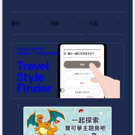
東京
京都
大阪
MIMARU SUITES 東京浅草
MIMARU SUITES 京都
MIMARU大阪 難波STATION
MIMARU東京 池袋
MIMARU京都 河原町五条
MIMARU大阪 心斎橋CENTRAL
計畫去日本旅行時，
CENTRAL
ANNEX (將於2026年10月1日開
(將於2026年9月1日開幕)
先來測試一下你的旅行風格吧。
幕)
MIMARU SUITES 東京日本橋
MIMARU東京 錦糸町
Travel
MIMARU京都 STATION
MIMARU京都 新町三条
MIMARU大阪 心斎橋NORTH
MIMARU大阪 心斎橋EAST
MIMARU東京 STATION EAST
MIMARU東京 赤坂
Style
MIMARU京都 四条WEST(旧
MIMARU京都 二条城
MIMARU京都 西洞院高辻)
MIMARU大阪 難波STATION
MIMARU大阪 心斎橋WEST
MIMARU東京 上野稲荷町
MIMARU東京 上野NORTH
Finder
MIMARU SUITES 京都四条
MIMARU大阪 難波NORTH
MIMARU東京 上野EAST
MIMARU東京 上野御徒町
MIMARU東京 銀座EAST
MIMARU東京 新宿WEST
MIMARU東京 日本橋水天宮前
MIMARU東京 八丁堀
MIMARU東京 浅草STATION