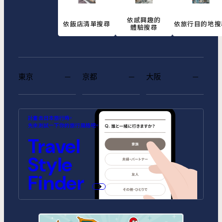
依感興趣的
依飯店清單搜尋
依旅行目的地搜
體驗搜尋
東京
京都
大阪
MIMARU SUITES 東京浅草
MIMARU SUITES 京都
MIMARU大阪 難波STATION
MIMARU東京 池袋
MIMARU京都 河原町五条
MIMARU大阪 心斎橋CENTRAL
計畫去日本旅行時，
CENTRAL
ANNEX (將於2026年10月1日開
(將於2026年9月1日開幕)
先來測試一下你的旅行風格吧。
幕)
MIMARU SUITES 東京日本橋
MIMARU東京 錦糸町
Travel
MIMARU京都 STATION
MIMARU京都 新町三条
MIMARU大阪 心斎橋NORTH
MIMARU大阪 心斎橋EAST
MIMARU東京 STATION EAST
MIMARU東京 赤坂
Style
MIMARU京都 四条WEST(旧
MIMARU京都 二条城
MIMARU京都 西洞院高辻)
MIMARU大阪 難波STATION
MIMARU大阪 心斎橋WEST
MIMARU東京 上野稲荷町
MIMARU東京 上野NORTH
Finder
MIMARU SUITES 京都四条
MIMARU大阪 難波NORTH
MIMARU東京 上野EAST
MIMARU東京 上野御徒町
MIMARU東京 銀座EAST
MIMARU東京 新宿WEST
MIMARU東京 日本橋水天宮前
MIMARU東京 八丁堀