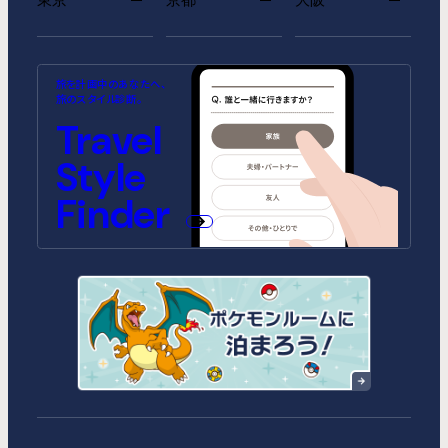
MIMARU SUITES 東京浅草
MIMARU SUITES 京都
MIMARU大阪 難波STATION
MIMARU東京 池袋
MIMARU京都 河原町五条
MIMARU大阪 心斎橋
旅を計画中のあなたへ、
CENTRAL
ANNEX（2026年10月1日開業）
CENTRAL（2026年9月1日開業）
旅のスタイル診断。
MIMARU SUITES 東京日本橋
MIMARU東京 錦糸町
Travel
MIMARU京都 STATION
MIMARU大阪 心斎橋NORTH
MIMARU京都 新町三条
MIMARU大阪 心斎橋EAST
MIMARU東京 STATION EAST
MIMARU東京 赤坂
Style
MIMARU京都 四条WEST(旧
MIMARU大阪 難波STATION
MIMARU京都 二条城
MIMARU大阪 心斎橋WEST
MIMARU京都 西洞院高辻)
MIMARU東京 上野稲荷町
MIMARU東京 上野NORTH
MIMARU大阪 難波NORTH
Finder
MIMARU SUITES 京都四条
MIMARU東京 上野EAST
MIMARU東京 上野御徒町
MIMARU東京 銀座EAST
MIMARU東京 新宿WEST
MIMARU東京 日本橋水天宮前
MIMARU東京 八丁堀
MIMARU東京 浅草STATION