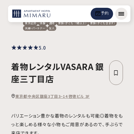
予約
メニュ
東京近郊
体験
通年
家族（子ども：7歳以上）
家族（子ども含まず）
夫婦・パートナー
友人
5.0
着物レンタルVASARA 銀
座三丁目店
東京都中央区銀座3丁目3−14 啓徳ビル 3F
バリエーション豊かな着物のレンタルも可能◎着物をも
っと楽しめる様々な小物もご用意があるので、手ぶらで
来店できます。