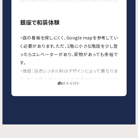
銀座で和装体験
・店の看板を探しにくく、Google mapを参考してい
く必要があります。ただ、1階に小さな階段を少し登
ったらエレベーターがあり、荷物があっても余裕で
す。
・値段：浴衣レンタル料はデザインによって異なりま
す。飾りや帯の結び方は追加料金を出すともっと派
続きを読む
手にできます。ヘアセットもできます。
・特徴：デザイン多様性が一番の魅力だと思います。
今回はプレミアムレトロタイプの浴衣を選びまし
た。シースルーの浴衣なので、まるで着物みたいに
下着を重ねて着用します。浴衣をレンタルするだけ
では高いかもしれませんが、頭から足元までフルセ
ットで手伝って下さるので、日本文化の体験として