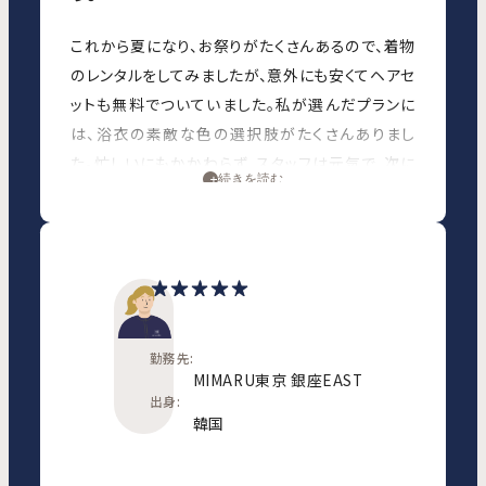
これから夏になり、お祭りがたくさんあるので、着物
のレンタルをしてみましたが、意外にも安くてヘアセ
ットも無料でついていました。私が選んだプランに
は、浴衣の素敵な色の選択肢がたくさんありまし
た。忙しいにもかかわらず、スタッフは元気で、次に
続きを読む
どこに行けばいいか教えてくれたり、何を着るか、髪
型をどうするか決められないときにも辛抱強く対応
してくれました。選択肢やおすすめを教えてくれまし
た。場所もシステム化されていて、英語の説明もたく
さんありました。最初に浴衣を選び、スタッフに着る
のを手伝ってもらい、ヘアセットをしてもらい、帯を
勤務先:
選んで付けて、最後に支払いをします。スムーズで、1
MIMARU東京 銀座EAST
時間ほどで終わりました。
出身:
韓国