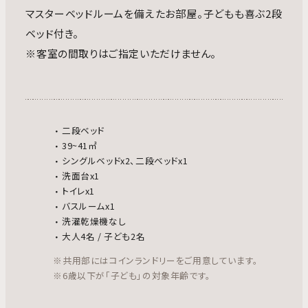
マスターベッドルームを備えたお部屋。子どもも喜ぶ2段
ベッド付き。
※客室の間取りはご指定いただけません。
二段ベッド
39~41㎡
シングルベッドx2、二段ベッドx1
洗面台x1
トイレx1
バスルームx1
洗濯乾燥機なし
大人4名 / 子ども2名
※共用部にはコインランドリーをご用意しています。
※6歳以下が「子ども」の対象年齢です。