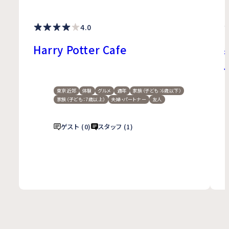
4.0
Harry Potter Cafe
東京近郊
体験
グルメ
通年
家族（子ども：6歳以下）
家族（子ども：7歳以上）
夫婦・パートナー
友人
ゲスト (0)
スタッフ (1)