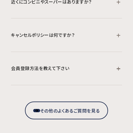
近くにコンビニやスーパーはありますか？
数に限りがございますので、ご希望の場合は事前に
フへご相談ください。
宿泊予定先までご連絡ください。
MIMARUの各ホテルは、主要都市の駅まで近く、コ
ンビニやスーパーも近くにあります。スタッフが周辺
安全上の理由により、年齢制限があります。事前に
キャンセルポリシーは何ですか？
のお店などをご案内いたしますので、お気軽にフロ
ご希望の場合は各ホテルまでお問い合わせくださ
ントスタッフにお声がけください。
い。
販売するプランによってキャンセルポリシーが異な
お問い合わせ先は、各ホテルページ下部の
る場合がございます。
Googleマップ横の「ホテルへのアクセス」に記載さ
会員登録方法を教えて下さい
ご予約前の確認方法は下記のとおりです。
れています。
販売プランを決めて「予約する」を押す⇒次の画面
客室とプランの検索結果画面に表示される会員価
にある料金詳細のすぐ下にある赤字の「キャンセル
格の「ログイン/登録」ボタン
ポリシー」を押す⇒キャンセルポリシーが表示され
または検索結果画面の右上に表示される「ログイ
ます
その他のよくあるご質問を見る
ン」ボタンを選択後、
「会員登録」をお選びいただき会員登録をお願い致
詳しくは「宿泊約款」の違約金規定に記載していま
します。