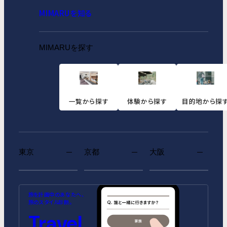
MIMARUを知る
MIMARUを探す
一覧から探す
体験から探す
目的地から探
東京
京都
大阪
MIMARU SUITES 東京浅草
MIMARU SUITES 京都
MIMARU大阪 難波STATION
MIMARU東京 池袋
MIMARU京都 河原町五条
MIMARU大阪 心斎橋
旅を計画中のあなたへ、
CENTRAL
ANNEX（2026年10月1日開業）
CENTRAL（2026年9月1日開業）
旅のスタイル診断。
MIMARU SUITES 東京日本橋
MIMARU東京 錦糸町
Travel
MIMARU京都 STATION
MIMARU大阪 心斎橋NORTH
MIMARU京都 新町三条
MIMARU大阪 心斎橋EAST
MIMARU東京 STATION EAST
MIMARU東京 赤坂