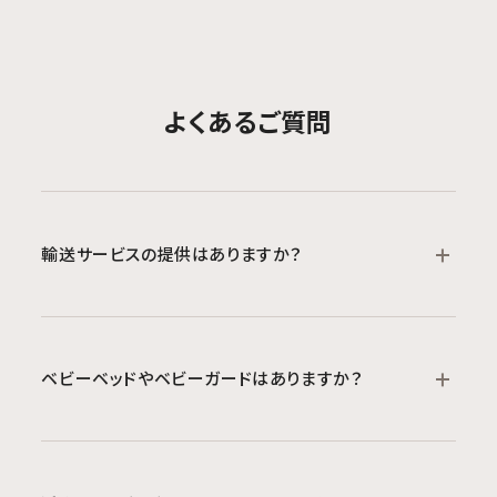
よくあるご質問
輸送サービスの提供はありますか？
お荷物の配送は可能です。日本郵便、民間の配送
サービス、または
Luggage Delivery by
ベビーベッドやベビーガードはありますか？
MIMARU
によって対応いたします。
料金はお荷物のサイズや数量によって異なります。
ベビーベッドやベッドガードは無料でレンタルでき
配送をご希望の際は、チェックイン時またはチェッ
ます。
クアウト日の少なくとも前日までにフロントスタッ